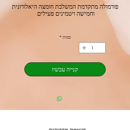
פורמולה מתקדמת המשלבת חומצה היאלורונית
וחמישה ויטמינים פעילים
ויטמינים פעילים:
ויטמין A- תומך בהתחדשות העור
כמות
*
ויטמין B5- מעניק לחות ורוגע
ויטמין B7- (ביוטין) תורם למראה עור חיוני
ויטמין C- מסייע לאחידות וזוהר
ויטמין E- נוגד חמצון להגנה על העור
קנייה עכשיו
HA- חומצה היאלורונית שומרת על לחות ומלאות העור
תמציות פירות- להזנה עמוקה בזמן השינה
רכיבים משלימים
בתוספת תמציות פירות וצמחים להזנה עמוקה של העור.
אלוורה, ביוטין ושמן ורדים טבעי מסייעים להרגעת העור
לתחושת רכות ונוחות, בעוד רכיבים פעילים תומכים במראה
עור אחיד וחיוני יותר לאורך זמן.